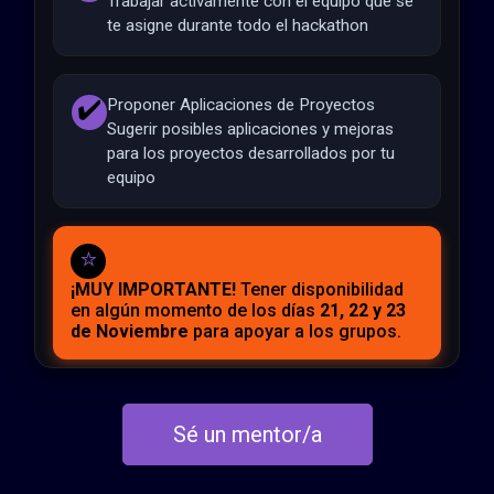
Trabajar activamente con el equipo que se
te asigne durante todo el hackathon
✔️
Proponer Aplicaciones de Proyectos
Sugerir posibles aplicaciones y mejoras
para los proyectos desarrollados por tu
equipo
⭐
¡MUY IMPORTANTE!
Tener disponibilidad
en algún momento de los días
21, 22 y 23
de Noviembre
para apoyar a los grupos.
Sé un mentor/a