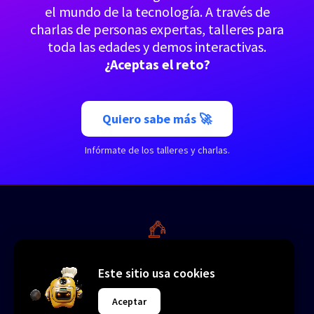
el mundo de la tecnología. A través de
charlas de personas expertas, talleres para
toda las edades y demos interactivas.
¿Aceptas el reto?
Quiero sabe más 🚀
Infórmate de los talleres y charlas.
LE_ROBOT
Este sitio usa cookies
> El hackathon más innovador de Euskadi
Aceptar
©2025 Le Robot Hackathon Bilbao • BILBAO • 21–
23_NOV